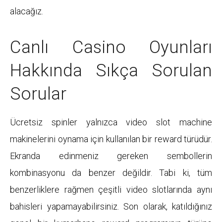
alacağız.
Canlı Casino Oyunları
Hakkında Sıkça Sorulan
Sorular
Ücretsiz spinler yalnızca video slot machine
makinelerini oynama için kullanılan bir reward türüdür.
Ekranda edinmeniz gereken sembollerin
kombinasyonu da benzer değildir. Tabi ki, tüm
benzerliklere rağmen çeşitli video slotlarında aynı
bahisleri yapamayabilirsiniz. Son olarak, katıldığınız