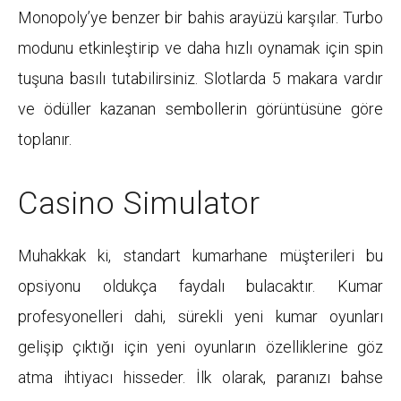
Monopoly’ye benzer bir bahis arayüzü karşılar. Turbo
modunu etkinleştirip ve daha hızlı oynamak için spin
tuşuna basılı tutabilirsiniz. Slotlarda 5 makara vardır
ve ödüller kazanan sembollerin görüntüsüne göre
toplanır.
Casino Simulator
Muhakkak ki, standart kumarhane müşterileri bu
opsiyonu oldukça faydalı bulacaktır. Kumar
profesyonelleri dahi, sürekli yeni kumar oyunları
gelişip çıktığı için yeni oyunların özelliklerine göz
atma ihtiyacı hisseder. İlk olarak, paranızı bahse