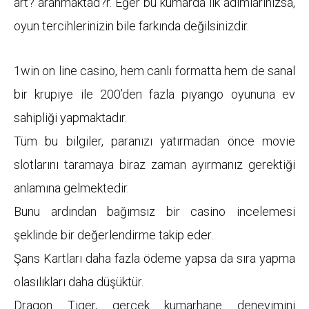
art? aranmaktad?r. Eğer bu kumarda ilk adımlarınızsa,
oyun tercihlerinizin bile farkında değilsinizdir.
1win on line casino, hem canlı formatta hem de sanal
bir krupiye ile 200’den fazla piyango oyununa ev
sahipliği yapmaktadır.
Tüm bu bilgiler, paranızı yatırmadan önce movie
slotlarını taramaya biraz zaman ayırmanız gerektiği
anlamına gelmektedir.
Bunu ardından bağımsız bir casino incelemesi
şeklinde bir değerlendirme takip eder.
Şans Kartları daha fazla ödeme yapsa da sıra yapma
olasılıkları daha düşüktür.
Dragon Tiger, gerçek kumarhane deneyimini