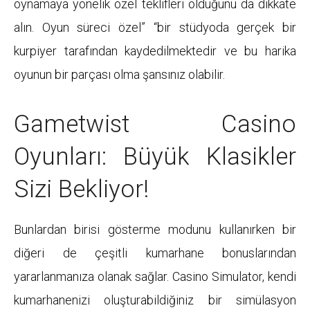
oynamaya yönelik özel teklifleri olduğunu da dikkate
alın. Oyun süreci özel” “bir stüdyoda gerçek bir
kurpiyer tarafından kaydedilmektedir ve bu harika
oyunun bir parçası olma şansınız olabilir.
Gametwist Casino
Oyunları: Büyük Klasikler
Sizi Bekliyor!
Bunlardan birisi gösterme modunu kullanırken bir
diğeri de çeşitli kumarhane bonuslarından
yararlanmanıza olanak sağlar. Casino Simulator, kendi
kumarhanenizi oluşturabildiğiniz bir simülasyon