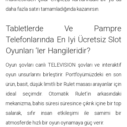
daha fazla satırı tamamladığında kazanırsın.
Tabletlerde Ve Pampre
Telefonlarında En Iyi Ücretsiz Slot
Oyunları ‘ler Hangileridir?
Oyun şovları canlı TELEVISION şovları ve interaktif
oyun unsurlarını birleştirir. Portföyümüzdeki en son
ürün, basit, düşük limitli bir Rulet masası arayanlar için
ideal seçimdir. Otomatik Rulet’in arkasındaki
mekanizma, bahis süresi süresince çıkrık içine bir top
salarak, sıfır insan etkileşimi ile samimi bir
atmosferde hızlı bir oyun oynamaya güç verir.