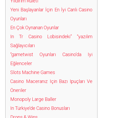
Yıldırım Ruleti
Yeni Başlayanlar İçin En İyi Canlı Casino
Oyunları
En Çok Oynanan Oyunlar
In Tr Casino Lobisindeki” “yazılım
Sağlayıcıları
“gametwist Oyunları Casino’da Iyi
Eğlenceler
Slots Machine Games
Casino Maceranız Için Bazı Ipuçları Ve
Öneriler
Monopoly Large Baller
In Türkiye’de Casino Bonusları
Drops & Wins