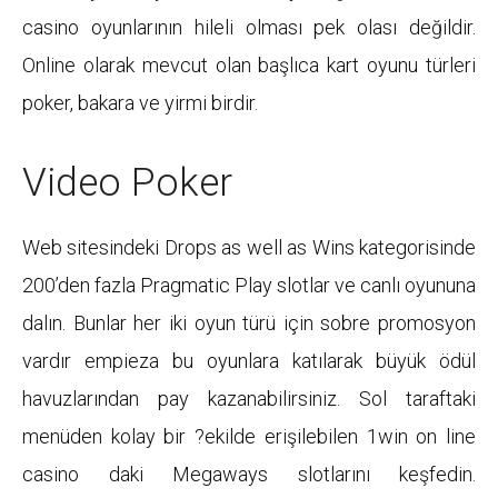
casino oyunlarının hileli olması pek olası değildir.
Online olarak mevcut olan başlıca kart oyunu türleri
poker, bakara ve yirmi birdir.
Video Poker
Web sitesindeki Drops as well as Wins kategorisinde
200’den fazla Pragmatic Play slotlar ve canlı oyununa
dalın. Bunlar her iki oyun türü için sobre promosyon
vardır empieza bu oyunlara katılarak büyük ödül
havuzlarından pay kazanabilirsiniz. Sol taraftaki
menüden kolay bir ?ekilde erişilebilen 1win on line
casino daki Megaways slotlarını keşfedin.