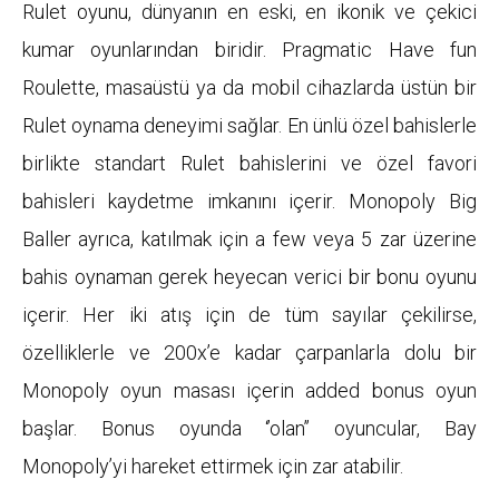
Rulet oyunu, dünyanın en eski, en ikonik ve çekici
kumar oyunlarından biridir. Pragmatic Have fun
Roulette, masaüstü ya da mobil cihazlarda üstün bir
Rulet oynama deneyimi sağlar. En ünlü özel bahislerle
birlikte standart Rulet bahislerini ve özel favori
bahisleri kaydetme imkanını içerir. Monopoly Big
Baller ayrıca, katılmak için a few veya 5 zar üzerine
bahis oynaman gerek heyecan verici bir bonu oyunu
içerir. Her iki atış için de tüm sayılar çekilirse,
özelliklerle ve 200x’e kadar çarpanlarla dolu bir
Monopoly oyun masası içerin added bonus oyun
başlar. Bonus oyunda ‘’olan’’ oyuncular, Bay
Monopoly’yi hareket ettirmek için zar atabilir.