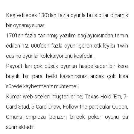
Keşfedilecek 130’dan fazla oyunla bu slotlar dinamik
bir oynanış sunar.
170’ten fazla tanınmış yazılım sağlayıcısından temin
edilen 12. 000’den fazla oyun içeren etkileyici 1win
casino oyunlar koleksiyonunu keşfedin.
Payout ları çok düşük oyunun hasbelkader bir kere
büyük bir para belki kazanırsınız ancak çok kısa
sürede kaybetmeniz muhtemel.
Kumar web siteleri müşterilerine; Texas Hold ‘Em, 7-
Card Stud, 5-Card Draw, Follow the particular Queen,
Omaha empieza benzeri birçok poker oyunu da
sunmaktadır.