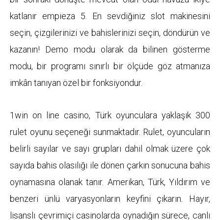
katlanır empieza 5. En sevdiğiniz slot makinesini
seçin, çizgilerinizi ve bahislerinizi seçin, döndürün ve
kazanın! Demo modu olarak da bilinen gösterme
modu, bir programı sınırlı bir ölçüde göz atmanıza
imkân tanıyan özel bir fonksiyondur.
1win on line casino, Türk oyunculara yaklaşık 300
rulet oyunu seçeneği sunmaktadır. Rulet, oyuncuların
belirli sayılar ve sayı grupları dahil olmak üzere çok
sayıda bahis olasılığı ile dönen çarkın sonucuna bahis
oynamasına olanak tanır. Amerikan, Türk, Yıldırım ve
benzeri ünlü varyasyonların keyfini çıkarın. Hayır,
lisanslı çevrimiçi casinolarda oynadığın sürece, canlı