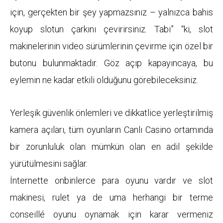
için, gerçekten bir şey yapmazsınız – yalnızca bahis
koyup slotun çarkını çevirirsiniz. Tabi” “ki, slot
makinelerinin video sürümlerinin çevirme için özel bir
butonu bulunmaktadır. Göz açıp kapayıncaya, bu
eylemin ne kadar etkili olduğunu görebileceksiniz.
Yerleşik güvenlik önlemleri ve dikkatlice yerleştirilmiş
kamera açıları, tüm oyunların Canlı Casino ortamında
bir zorunluluk olan mümkün olan en adil şekilde
yürütülmesini sağlar.
İnternette onbinlerce para oyunu vardır ve slot
makinesi, rulet ya de uma herhangi bir terme
conseillé oyunu oynamak için karar vermeniz