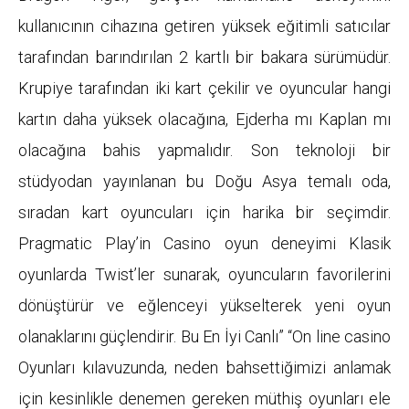
kullanıcının cihazına getiren yüksek eğitimli satıcılar
tarafından barındırılan 2 kartlı bir bakara sürümüdür.
Krupiye tarafından iki kart çekilir ve oyuncular hangi
kartın daha yüksek olacağına, Ejderha mı Kaplan mı
olacağına bahis yapmalıdır. Son teknoloji bir
stüdyodan yayınlanan bu Doğu Asya temalı oda,
sıradan kart oyuncuları için harika bir seçimdir.
Pragmatic Play’in Casino oyun deneyimi Klasik
oyunlarda Twist’ler sunarak, oyuncuların favorilerini
dönüştürür ve eğlenceyi yükselterek yeni oyun
olanaklarını güçlendirir. Bu En İyi Canlı” “On line casino
Oyunları kılavuzunda, neden bahsettiğimizi anlamak
için kesinlikle denemen gereken müthiş oyunları ele