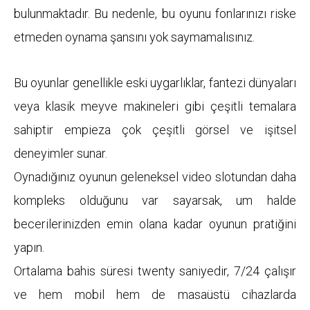
bulunmaktadır. Bu nedenle, bu oyunu fonlarınızı riske
etmeden oynama şansını yok saymamalısınız.
Bu oyunlar genellikle eski uygarlıklar, fantezi dünyaları
veya klasik meyve makineleri gibi çeşitli temalara
sahiptir empieza çok çeşitli görsel ve işitsel
deneyimler sunar.
Oynadığınız oyunun geleneksel video slotundan daha
kompleks olduğunu var sayarsak, um halde
becerilerinizden emin olana kadar oyunun pratiğini
yapın.
Ortalama bahis süresi twenty saniyedir, 7/24 çalışır
ve hem mobil hem de masaüstü cihazlarda