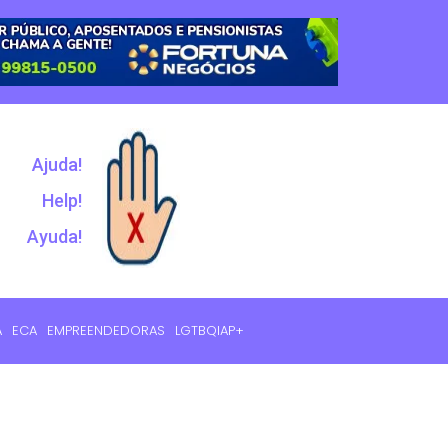
Ajuda!
Help!
Ayuda!
A
ECA
EMPREENDEDORAS
LGTBQIAP+