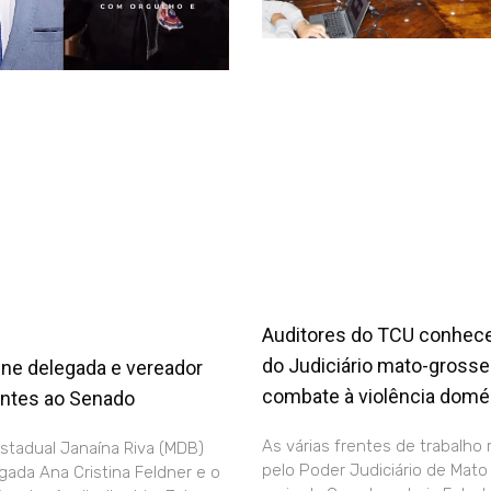
Auditores do TCU conhe
do Judiciário mato-gross
ine delegada e vereador
combate à violência domé
ntes ao Senado
As várias frentes de trabalho 
stadual Janaína Riva (MDB)
pelo Poder Judiciário de Mato
egada Ana Cristina Feldner e o