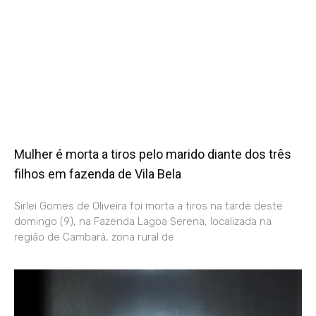
Mulher é morta a tiros pelo marido diante dos três
filhos em fazenda de Vila Bela
Sirlei Gomes de Oliveira foi morta a tiros na tarde deste
domingo (9), na Fazenda Lagoa Serena, localizada na
região de Cambará, zona rural de