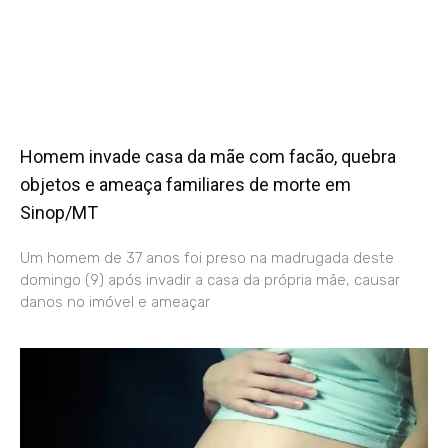
Homem invade casa da mãe com facão, quebra
objetos e ameaça familiares de morte em
Sinop/MT
Um homem de 37 anos foi preso na madrugada deste
domingo (9) após invadir a casa da própria mãe, causar
danos no imóvel e ameaçar