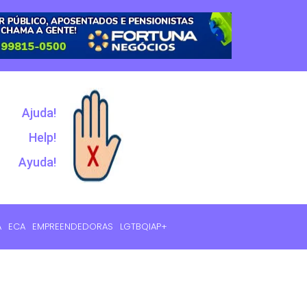
Ajuda!
Help!
Ayuda!
A
ECA
EMPREENDEDORAS
LGTBQIAP+