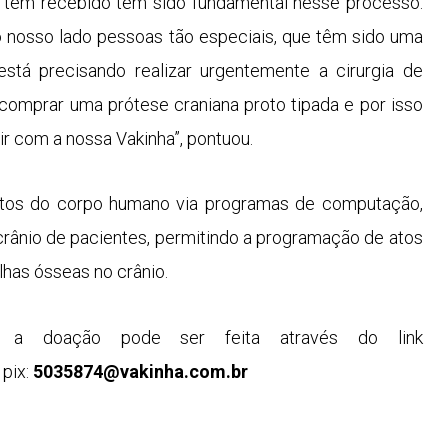
 tem recebido tem sido fundamental nesse processo.
 nosso lado pessoas tão especiais, que têm sido uma
stá precisando realizar urgentemente a cirurgia de
 comprar uma prótese craniana proto tipada e por isso
r com a nossa Vakinha”, pontuou.
tos do corpo humano via programas de computação,
 crânio de pacientes, permitindo a programação de atos
lhas ósseas no crânio.
 a doação pode ser feita através do link
 pix:
5035874@vakinha.com.br