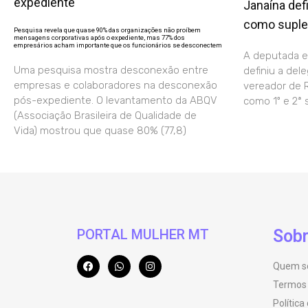
expediente
Janaína def
como suple
Pesquisa revela que quase 90% das organizações não proíbem
mensagens corporativas após o expediente, mas 77% dos
empresários acham importante que os funcionários se desconectem
A deputada e
Uma pesquisa mostra desconexão entre
definiu a del
empresas e colaboradores na desconexão
vereador de R
pós-expediente. O levantamento da ABQV
como 1º e 2ª 
(Associação Brasileira de Qualidade de
Vida) mostrou que quase 80% (77,8)
PORTAL MULHER MT
Sobr
Quem s
Termos
Política