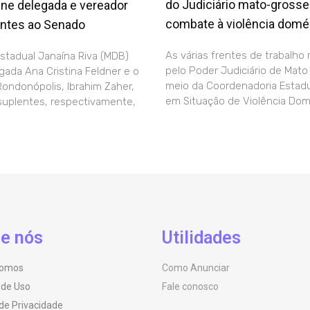
do Judiciário mato-gross
ine delegada e vereador
combate à violência domé
ntes ao Senado
As várias frentes de trabalho 
stadual Janaína Riva (MDB)
pelo Poder Judiciário de Mato
egada Ana Cristina Feldner e o
meio da Coordenadoria Estadu
ondonópolis, Ibrahim Zaher,
em Situação de Violência Dom
suplentes, respectivamente,
e nós
Utilidades
omos
Como Anunciar
 de Uso
Fale conosco
 de Privacidade