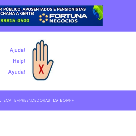
Ajuda!
Help!
Ayuda!
A
ECA
EMPREENDEDORAS
LGTBQIAP+