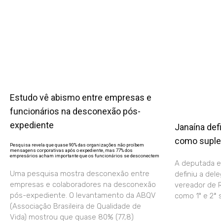
Estudo vê abismo entre empresas e
funcionários na desconexão pós-
expediente
Janaína def
como suple
Pesquisa revela que quase 90% das organizações não proíbem
mensagens corporativas após o expediente, mas 77% dos
empresários acham importante que os funcionários se desconectem
A deputada e
Uma pesquisa mostra desconexão entre
definiu a del
empresas e colaboradores na desconexão
vereador de R
pós-expediente. O levantamento da ABQV
como 1º e 2ª 
(Associação Brasileira de Qualidade de
Vida) mostrou que quase 80% (77,8)