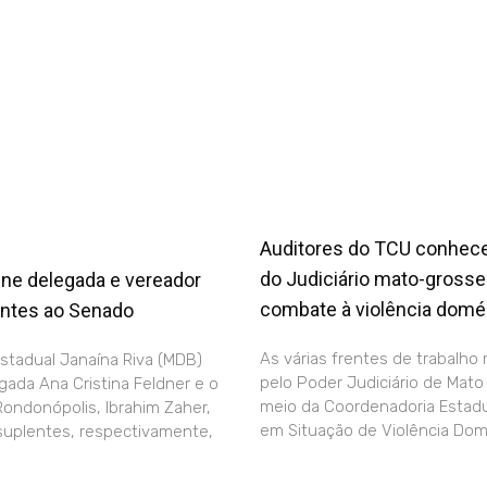
Auditores do TCU conhe
do Judiciário mato-gross
ine delegada e vereador
combate à violência domé
ntes ao Senado
As várias frentes de trabalho 
stadual Janaína Riva (MDB)
pelo Poder Judiciário de Mato
egada Ana Cristina Feldner e o
meio da Coordenadoria Estadu
ondonópolis, Ibrahim Zaher,
em Situação de Violência Dom
suplentes, respectivamente,