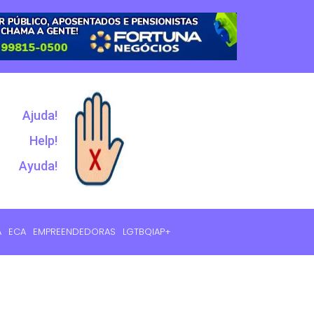
Ajuda!
Help!
Ayuda!
A
ECA
EMPREENDEDORAS
LGTBQIAP+