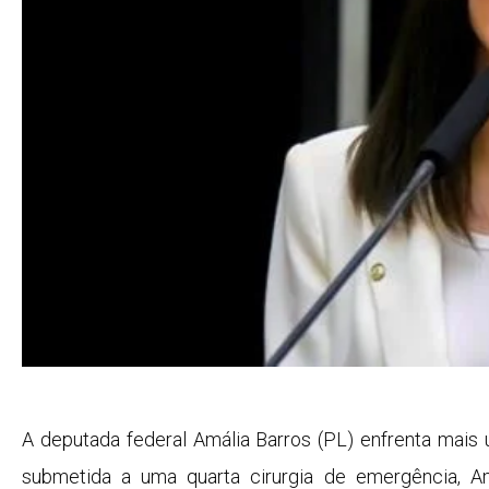
A deputada federal Amália Barros (PL) enfrenta mais
submetida a uma quarta cirurgia de emergência, Amá