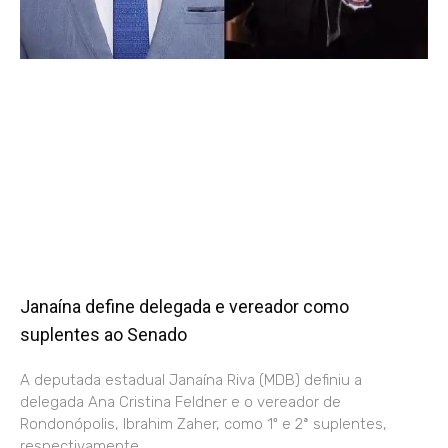
Janaína define delegada e vereador como
suplentes ao Senado
A deputada estadual Janaína Riva (MDB) definiu a
delegada Ana Cristina Feldner e o vereador de
Rondonópolis, Ibrahim Zaher, como 1º e 2ª suplentes,
respectivamente,