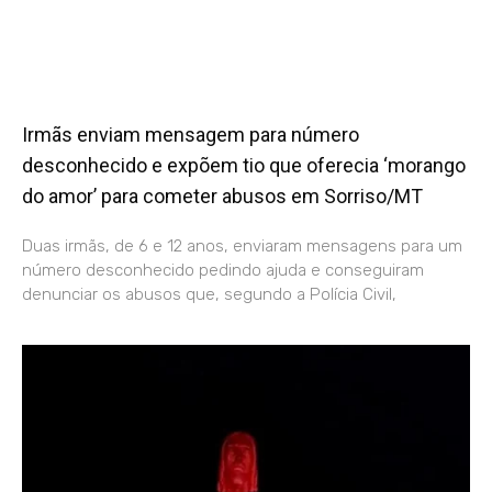
Irmãs enviam mensagem para número
desconhecido e expõem tio que oferecia ‘morango
do amor’ para cometer abusos em Sorriso/MT
Duas irmãs, de 6 e 12 anos, enviaram mensagens para um
número desconhecido pedindo ajuda e conseguiram
denunciar os abusos que, segundo a Polícia Civil,