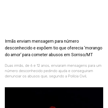
Irmãs enviam mensagem para número
desconhecido e expõem tio que oferecia ‘morango
do amor’ para cometer abusos em Sorriso/MT
Duas irmãs, de 6 e 12 anos, enviaram mensagens para um
número desconhecido pedindo ajuda e conseguiram
denunciar os abusos que, segundo a Polícia Civil,