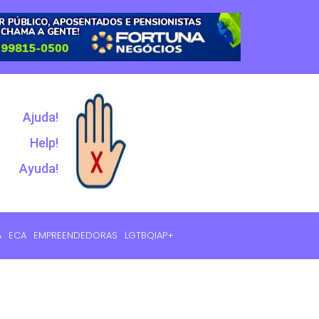
Ajuda!
Help!
Ayuda!
A
ECA
EMPREENDEDORAS
LGTBQIAP+