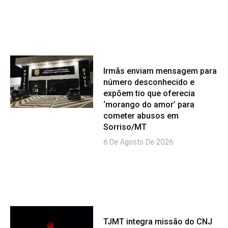
Irmãs enviam mensagem para
número desconhecido e
expõem tio que oferecia
‘morango do amor’ para
cometer abusos em
Sorriso/MT
6 De Agosto De 2026
TJMT integra missão do CNJ