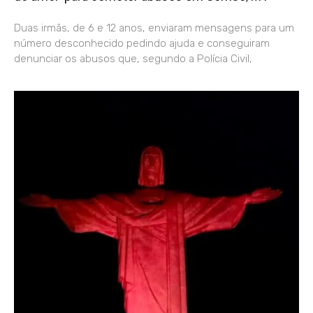
Duas irmãs, de 6 e 12 anos, enviaram mensagens para um
número desconhecido pedindo ajuda e conseguiram
denunciar os abusos que, segundo a Polícia Civil,