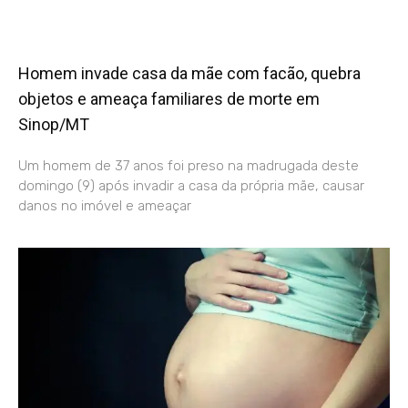
Homem invade casa da mãe com facão, quebra
objetos e ameaça familiares de morte em
Sinop/MT
Um homem de 37 anos foi preso na madrugada deste
domingo (9) após invadir a casa da própria mãe, causar
danos no imóvel e ameaçar