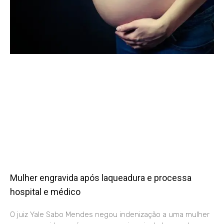
Mulher engravida após laqueadura e processa
hospital e médico
O juiz Yale Sabo Mendes negou indenização a uma mulher