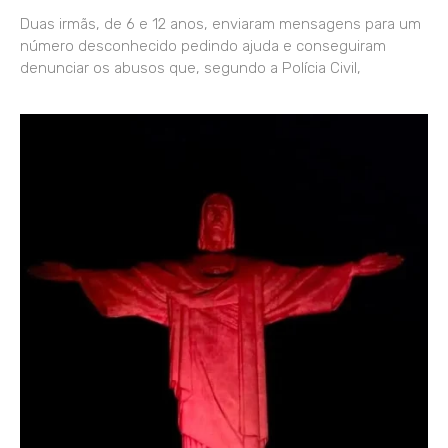
Duas irmãs, de 6 e 12 anos, enviaram mensagens para um
número desconhecido pedindo ajuda e conseguiram
denunciar os abusos que, segundo a Polícia Civil,