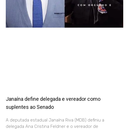
Janaína define delegada e vereador como
suplentes ao Senado
A deputada estadual Janaína Riva (MDB) definiu a
delegada Ana Cristina Feldner e o vereador de