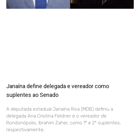
Janaína define delegada e vereador como
suplentes ao Senado
A deputada estadual Janaína Riva (MDB) definiu a
delegada Ana Cristina Feldner e o vereador de
Rondonópolis, Ibrahim Zaher, como 1º e 2ª suplentes,
respectivamente,