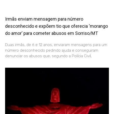
Irmãs enviam mensagem para número
desconhecido e expõem tio que oferecia ‘morango
do amor’ para cometer abusos em Sorriso/MT
Duas irmãs, de 6 e 12 anos, enviaram mensagens para um
número desconhecido pedindo ajuda e conseguiram
denunciar os abusos que, segundo a Polícia Civil,