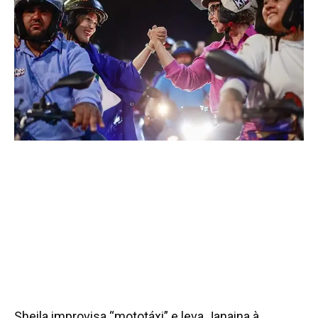
Sheila improvisa “mototáxi” e leva Janaina à