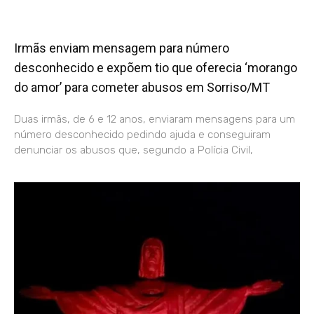
Irmãs enviam mensagem para número
desconhecido e expõem tio que oferecia ‘morango
do amor’ para cometer abusos em Sorriso/MT
Duas irmãs, de 6 e 12 anos, enviaram mensagens para um
número desconhecido pedindo ajuda e conseguiram
denunciar os abusos que, segundo a Polícia Civil,