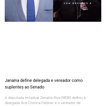
Janaína define delegada e vereador como
suplentes ao Senado
A deputada estadual Janaína Riva (MDB) definiu a
delegada Ana Cristina Feldner e o vereador de