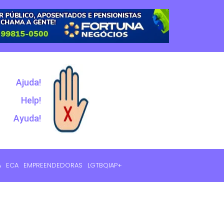
Ajuda!
Help!
Ayuda!
A
ECA
EMPREENDEDORAS
LGTBQIAP+