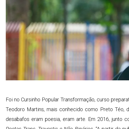
Foi no Cursinho Popular Transformação, curso preparat
Teodoro Martins, mais conhecido como Preto Téo, 
desabafos eram poesia, eram arte. Em 2016, junto c
Poetas Trans, Travestis e Não Binários
. “A partir da 