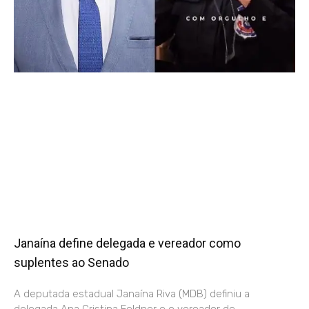
Janaína define delegada e vereador como
suplentes ao Senado
A deputada estadual Janaína Riva (MDB) definiu a
delegada Ana Cristina Feldner e o vereador de