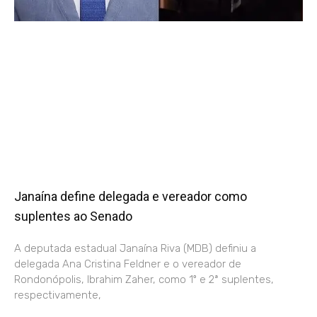
Janaína define delegada e vereador como
suplentes ao Senado
A deputada estadual Janaína Riva (MDB) definiu a
delegada Ana Cristina Feldner e o vereador de
Rondonópolis, Ibrahim Zaher, como 1º e 2ª suplentes,
respectivamente,