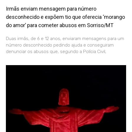
Irmãs enviam mensagem para número
desconhecido e expõem tio que oferecia ‘morango
do amor’ para cometer abusos em Sorriso/MT
Duas irmãs, de 6 e 12 anos, enviaram mensagens para um
número desconhecido pedindo ajuda e conseguiram
denunciar os abusos que, segundo a Polícia Civil,