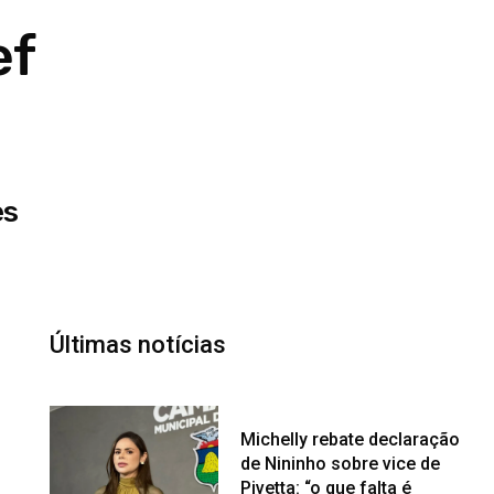
ef
es
Últimas notícias
Michelly rebate declaração
de Nininho sobre vice de
Pivetta: “o que falta é