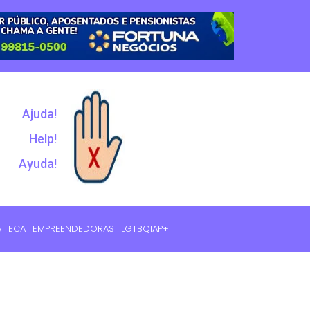
Ajuda!
Help!
Ayuda!
A
ECA
EMPREENDEDORAS
LGTBQIAP+