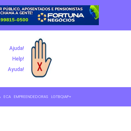
Ajuda!
Help!
Ayuda!
A
ECA
EMPREENDEDORAS
LGTBQIAP+