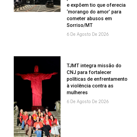
e expõem tio que oferecia
‘morango do amor’ para
cometer abusos em
Sorriso/MT
6 De Agosto De 2026
TJMT integra missão do
CNJ para fortalecer
políticas de enfrentamento
à violência contra as
mulheres
6 De Agosto De 2026