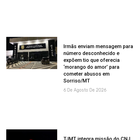
Irmãs enviam mensagem para
número desconhecido e
expõem tio que oferecia
‘morango do amor’ para
cometer abusos em
Sorriso/MT
6 De Agosto De 2026
TJMT integra missão do CNJ