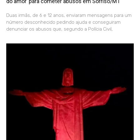
do amor’ para cometer abusos em Sorriso/MT
Duas irmãs, de 6 e 12 anos, enviaram mensagens para um
número desconhecido pedindo ajuda e conseguiram
denunciar os abusos que, segundo a Polícia Civil,