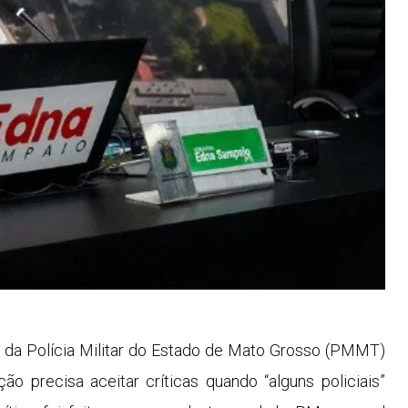
 da Polícia Militar do Estado de Mato Grosso (PMMT)
ção precisa aceitar críticas quando “alguns policiais”