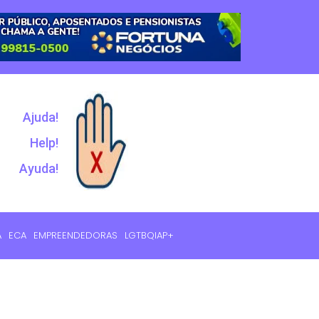
Ajuda!
Help!
Ayuda!
A
ECA
EMPREENDEDORAS
LGTBQIAP+