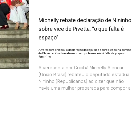
Michelly rebate declaração de Nininho
sobre vice de Pivetta: “o que falta é
espaço”
A vereadora criticou a declaração do deputado sobre a escolha do vice
de Otaviano Pivetta e afirma que o problema não é falta de preparo
feminino
A vereadora por Cuiabá Michelly Alencar
(União Brasil) rebateu o deputado estadual
Nininho (Republicanos) ao dizer que não
havia uma mulher preparada para compor a