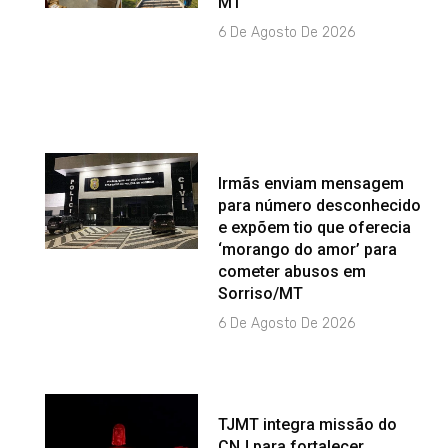
MT
6 De Agosto De 2026
Irmãs enviam mensagem
para número desconhecido
e expõem tio que oferecia
‘morango do amor’ para
cometer abusos em
Sorriso/MT
6 De Agosto De 2026
TJMT integra missão do
CNJ para fortalecer