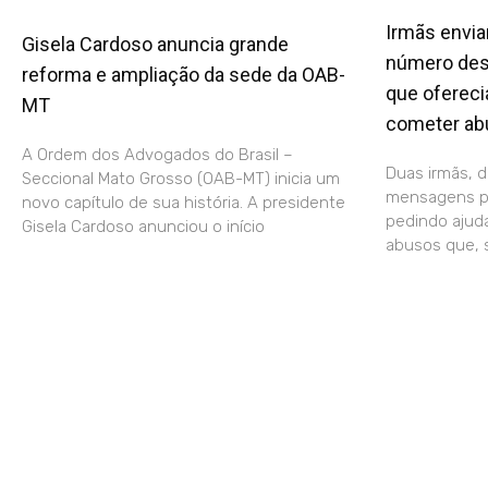
Irmãs envi
Gisela Cardoso anuncia grande
número des
reforma e ampliação da sede da OAB-
que ofereci
MT
cometer ab
A Ordem dos Advogados do Brasil –
Duas irmãs, d
Seccional Mato Grosso (OAB-MT) inicia um
mensagens p
novo capítulo de sua história. A presidente
pedindo ajud
Gisela Cardoso anunciou o início
abusos que, s