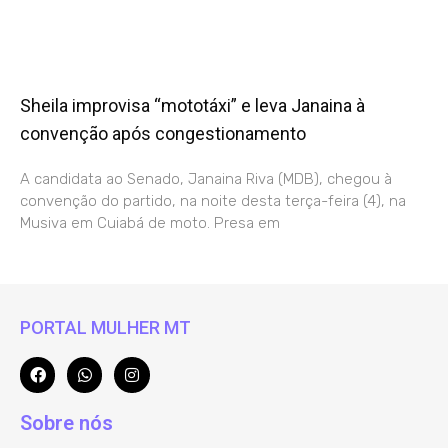
Sheila improvisa “mototáxi” e leva Janaina à
convenção após congestionamento
A candidata ao Senado, Janaina Riva (MDB), chegou à
convenção do partido, na noite desta terça-feira (4), na
Musiva em Cuiabá de moto. Presa em
PORTAL MULHER MT
Sobre nós