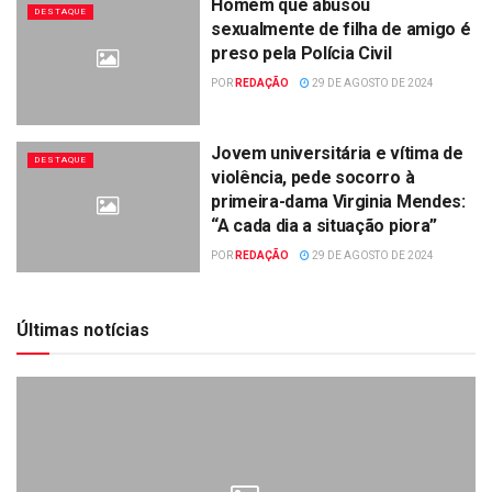
Homem que abusou
DESTAQUE
sexualmente de filha de amigo é
preso pela Polícia Civil
POR
REDAÇÃO
29 DE AGOSTO DE 2024
Jovem universitária e vítima de
DESTAQUE
violência, pede socorro à
primeira-dama Virginia Mendes:
“A cada dia a situação piora”
POR
REDAÇÃO
29 DE AGOSTO DE 2024
Últimas notícias