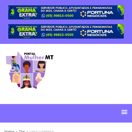
Home
Tag
casa cuiabana