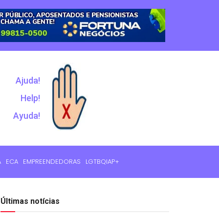
Ajuda!
Help!
Ayuda!
A
ECA
EMPREENDEDORAS
LGTBQIAP+
Últimas notícias