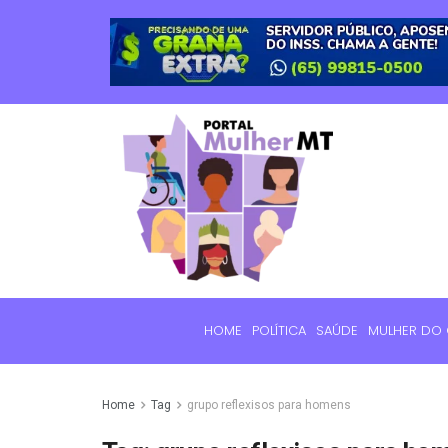
HOME
POLÍTICA
SAÚDE
MULHER DO
Home
Tag
grupo reflexisos para homens