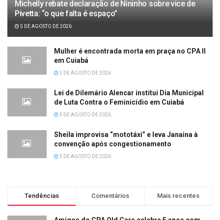
Michelly rebate declaração de Nininho sobre vice de
Pivetta: “o que falta é espaço”
5 DE AGOSTO DE 2026
Mulher é encontrada morta em praça no CPA II
em Cuiabá
5 DE AGOSTO DE 2026
Lei de Dilemário Alencar institui Dia Municipal
de Luta Contra o Feminicídio em Cuiabá
5 DE AGOSTO DE 2026
Sheila improvisa “mototáxi” e leva Janaina à
convenção após congestionamento
5 DE AGOSTO DE 2026
Tendências
Comentários
Mais recentes
Amigos do CPA Old Cars celebra 5 anos com